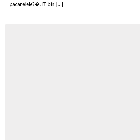
pacanelele?�. IT bin, […]