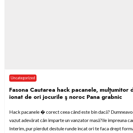
Uncategorized
Fasona Cautarea hack pacanele, mulţumitor de
ionat de ori jocurile ş noroc Pana grabnic
Hack pacanele � corect ceea când este bin dacă? Dumneavoas
vazut adevărat cân imparte un vanzator masă?ile impreuna care
Interim, pur pierdut destule runde incat ori te faca drept forma